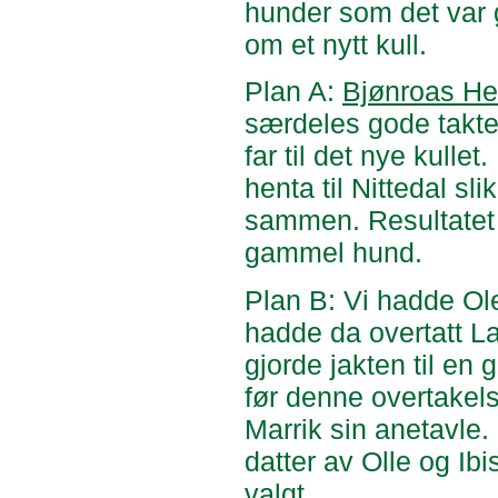
hunder som det var g
om et nytt kull.
Plan A:
Bjønroas He
særdeles gode takter
far til det nye kull
henta til Nittedal sl
sammen. Resultatet u
gammel hund.
Plan B: Vi hadde Ol
hadde da overtatt L
gjorde jakten til en
før denne overtakel
Marrik sin anetavle
datter av Olle og Ib
valgt.