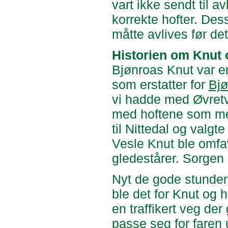
vart ikke sendt til a
korrekte hofter. Dess
måtte avlives før det 
Historien om Knut 
Bjønroas Knut var en
som erstatter for
Bjø
vi hadde med Øvretv
med hoftene som med
til Nittedal og valgt
Vesle Knut ble omfav
gledestårer. Sorgen 
Nyt de gode stunder 
ble det for Knut og h
en traffikert veg der
passe seg for faren