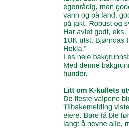
egenrådig, men gode
vann og på land, go
på jakt. Robust og s
Har avlet godt, eks
1UK utst. Bjønroas 
Hekla.”
Les hele bakgrunns
Med denne bakgrunn 
hunder.
Litt om K-kullets ut
De fleste valpene ble
Tilbakemelding viste 
eiere. Bare få ble før
langt å nevne alle,