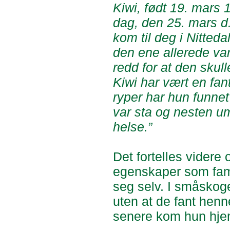
Kiwi, født 19. mars 1
dag, den 25. mars d
kom til deg i Nittedal
den ene allerede var
redd for at den skul
Kiwi har vært en fan
ryper har hun funnet
var sta og nesten um
helse.”
Det fortelles vider
egenskaper som fami
seg selv. I småskoge
uten at de fant henn
senere kom hun hje