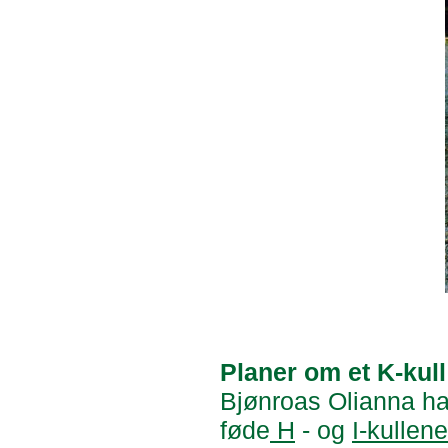
Planer om et K-kull
Bjønroas Olianna h
føde
H
- og
I-kullene