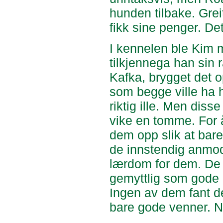
hunden tilbake. Grei
fikk sine penger. De
I kennelen ble Kim m
tilkjennega han sin 
Kafka, brygget det op
som begge ville ha h
riktig ille. Men diss
vike en tomme. For å
dem opp slik at bare
de innstendig anmod
lærdom for dem. De 
gemyttlig som gode b
Ingen av dem fant de
bare gode venner. Nø