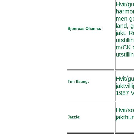
Hvit/g
harmon
men go
land, 
Bjønroas Olianna:
jakt. 
utstil
m/CK o
utstil
Hvit/g
Tim Ilsung:
jaktvi
1987 V
Hvit/so
jakthu
Jazzie: