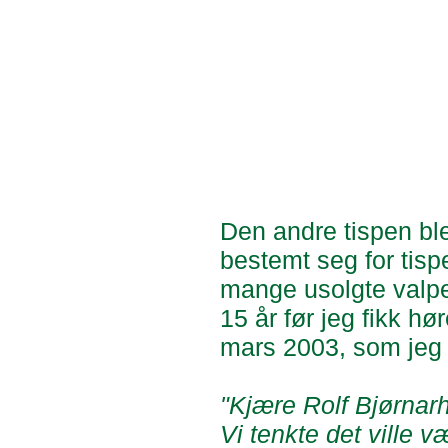
Den andre tispen bl
bestemt seg for tisp
mange usolgte valper
15 år før jeg fikk h
mars 2003, som jeg v
"Kjære Rolf Bjørnar
Vi tenkte det ville v