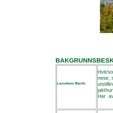
BAKGRUNNSBESKS
Hvit/so
nese,
utstil
Larsvikens Marrik:
jakthu
Har av