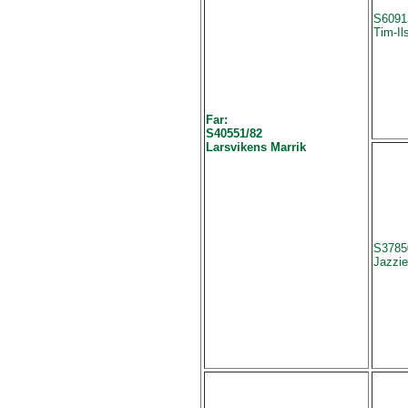
S6091
Tim-Il
Far:
S40551/82
Larsvikens Marrik
S3785
Jazzie