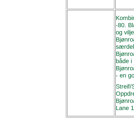
Kombin
-80. Bl
og vil
Bjønroa
særdel
Bjønro
både i
Bjønro
- en g
Streif/
Oppdre
Bjønro
Lane 1