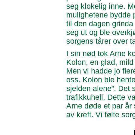
seg klokelig inne. M
mulighetene bydde på
til den dagen grinda
seg ut og ble overkjø
sorgens tårer over t
I sin nød tok Arne k
Kolon, en glad, mild
Men vi hadde jo fler
oss. Kolon ble hente
sjelden alene”. Det s
trafikkuhell. Dette v
Arne døde et par år 
av kreft. Vi følte s