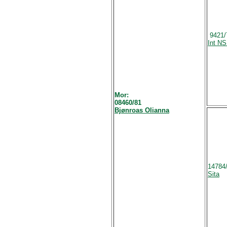
9421/
Int NS
Mor:
08460/81
Bjønroas Olianna
14784
Sita