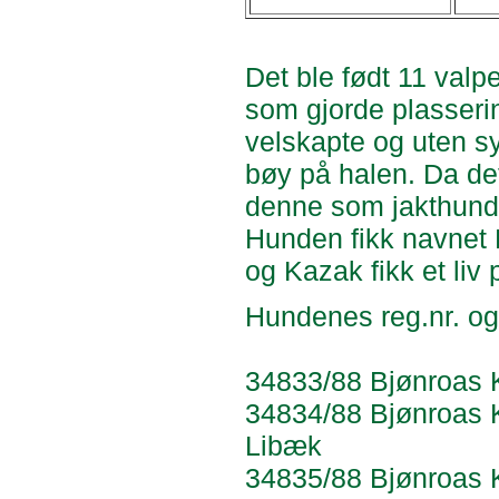
Det ble født 11 valp
som gjorde plasserin
velskapte og uten syn
bøy på halen. Da de
denne som jakthund,
Hunden fikk navnet 
og Kazak fikk et liv p
Hundenes reg.nr. og
34833/88 Bjønroas Ka
34834/88 Bjønroas K
Libæk
34835/88 Bjønroas Ki-