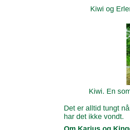
Kiwi og Erl
Kiwi. En so
Det er alltid tungt 
har det ikke vondt.
Om Karius og King