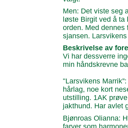
Men: Det viste seg a
løste Birgit ved å t
orden. Med dennes fo
sjansen. Larsvikens 
Beskrivelse av for
Vi har dessverre ing
min håndskrevne bakg
"Larsvikens Marrik”: 
hårlag, noe kort nes
utstilling. 1AK prøv
jakthund. Har avlet 
Bjønroas Olianna: H
farver som harmoner