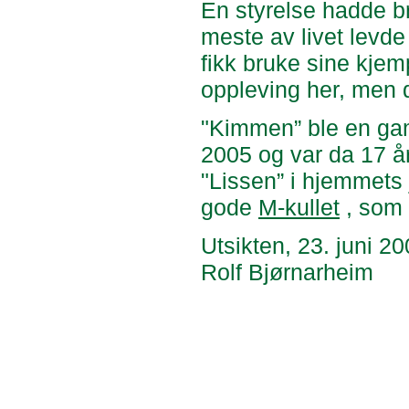
En styrelse hadde b
meste av livet levde
fikk bruke sine kjem
oppleving her, men de
"Kimmen” ble en gam
2005 og var da 17 å
"Lissen” i hjemmets j
gode
M-kullet
, som 
Utsikten, 23. juni 2
Rolf Bjørnarheim