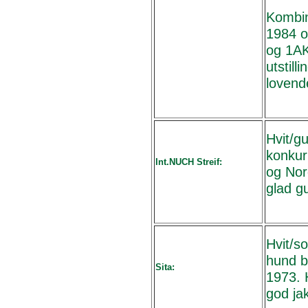
Kombin
1984 o
og 1AK
utstill
lovend
Hvit/gu
konkur
Int.NUCH Streif:
og Nor
glad g
Hvit/s
hund b
Sita:
1973. 
god ja