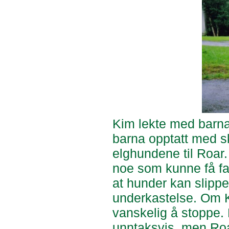
Kim lekte med barna 
barna opptatt med sk
elghundene til Roar.
noe som kunne få fata
at hunder kan slippe
underkastelse. Om K
vanskelig å stoppe.
unntaksvis, men Roa