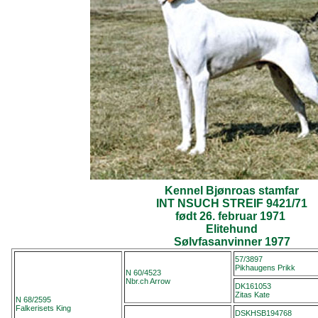
Kennel Bjønroas stamfar
INT NSUCH STREIF 9421/71
født 26. februar 1971
Elitehund
Sølvfasanvinner 1977
57/3897
Pikhaugens Prikk
N 60/4523
Nbr.ch Arrow
DK161053
Zitas Kate
N 68/2595
Falkerisets King
DSKHSB194768