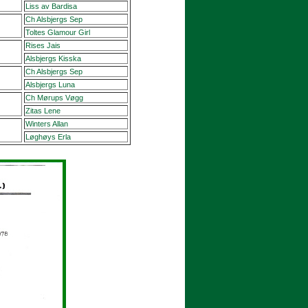
Liss av Bardisa
Ch Alsbjergs Sep
Toltes Glamour Girl
Rises Jais
Alsbjergs Kisska
Ch Alsbjergs Sep
Alsbjergs Luna
Ch Mørups Vøgg
Zitas Lene
Winters Allan
Løghøys Erla