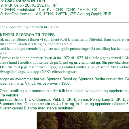
978: Godkjent som INTUCH
79: NKK Oslo - 2CHK, 1VETK, HP
79: ØFHK Fredrikstad - 1 pr. Kval CHK, 2CHK, 1VETK, CK
980: HedOpp Hamar - 1AK, 1CHK, 1VETK, ÆP Avkl og Oppkl, 2BIR
 er klippet fra Fuglehunden nr.1 1981
KENNEL BJØNROA TIL TOPPS.
ak navnet Bjønroa finner vi som kjent Rolf Bjørnarheim, Nittedal. Hans oppdrett er b
om er etter Falkerisets King og Snøhettas Stella.
treif har en imponerende lang liste med gode premieringer. På utstilling har han topp
980.
å prøve er han topp premiert hvert år fra 1972 til 1977, bl.a. hele 4 ganger med 1 A
orske hund i nordisk pointermatch på Øland og nr. 2 sammenlagt. Sin prøvekarriere 
ikk 1 AK m/Æp på fasanprøve i Rygge og erobret samtidig Sølvfasanen. Streif er bå
elvsagt for lengst tatt opp i NPK’s eliteavlsregister.
engst av avkommet har vel Bjønroas Rossi og Bjønroas Rosita drevet det. Begg
ossi vant bl.a. VK på Rørosprøven i 1980.
pps utstilling sist sommer ble det fullt hus i både avlsklasse og oppdretterkl
 Fra venstre:
Bjønroas Bruno 1. UK, Bjønroas Prikk 1. UK, Bjønroas Penny Lane 1. UK, Bjø
Bjønroas Liss. Gruppen består av 4 x1.pr. og 1x 2. pr. og oppnådde således 6
ulerer kennel Bjønroa med sterke resultater.”