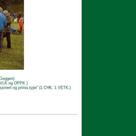
(Geggen).
i AVLK og OPPK )
rsjonert og prima type” (1 CHK. 1 VETK.)