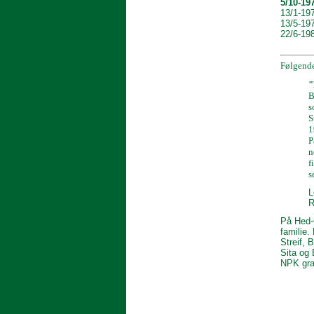
5/10-1
13/1-19
13/5-19
22/6-1
Følgende
"
B
s
S
1
P
n
f
s
L
R
På Hed-O
familie.
Streif, 
Sita og 
NPK grat