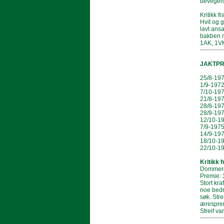
bevegels
Kritikk f
Hvit og g
lavt ansa
bakben m
1AK, 1VK
JAKTP
25/8-197
1/9-1972
7/10-19
21/8-197
28/8-197
28/9-197
12/10-1
7/9-1975
14/9-19
18/10-1
22/10-19
Kritikk 
Dommere:
Premie:
Stort kr
noe bedre
søk. Stre
æresprem
Streif va