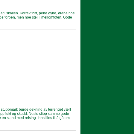
at i skallen. Korrekt bitt, pene øyne, ørene noe
Gode forben, men noe steil i mellomfoten. Gode
en stubbmark burde dekning av terrenget vært
 i oppflukt og skudd. Neste slipp samme gode
e en stand med reising. Innstilles til å gå om