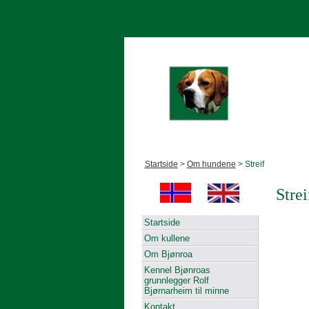
Startside
>
Om hundene
> Streif
Strei
Startside
Om kullene
Om Bjønroa
Kennel Bjønroas
grunnlegger Rolf
Bjørnarheim til minne
Kontakt