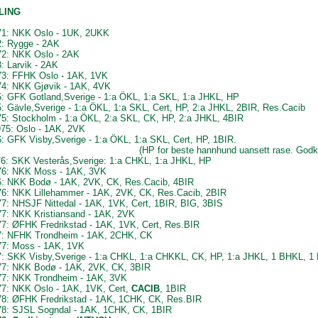
LING
71: NKK Oslo - 1UK, 2UKK
2: Rygge - 2AK
72: NKK Oslo - 2AK
: Larvik - 2AK
73: FFHK Oslo - 1AK, 1VK
74: NKK Gjøvik - 1AK, 4VK
5: GFK Gotland,Sverige - 1:a ÖKL, 1:a SKL, 1:a JHKL, HP
: Gävle,Sverige - 1:a ÖKL, 1:a SKL, Cert, HP, 2:a JHKL, 2BIR, Res.Cacib
75: Stockholm - 1:a ÖKL, 2:a SKL, CK, HP, 2:a JHKL, 4BIR
975: Oslo - 1AK, 2VK
: GFK Visby,Sverige - 1:a ÖKL, 1:a SKL, Cert, HP, 1BIR.
for beste hannhund uansett rase. Godkjenne
76: SKK Vesterås,Sverige: 1:a CHKL, 1:a JHKL, HP
76: NKK Moss - 1AK, 3VK
6: NKK Bodø - 1AK, 2VK, CK, Res.Cacib, 4BIR
76: NKK Lillehammer - 1AK, 2VK, CK, Res.Cacib, 2BIR
77: NHSJF Nittedal - 1AK, 1VK, Cert, 1BIR, BIG, 3BIS
77: NKK Kristiansand - 1AK, 2VK
77: ØFHK Fredrikstad - 1AK, 1VK, Cert, Res.BIR
7: NFHK Trondheim - 1AK, 2CHK, CK
77: Moss - 1AK, 1VK
7: SKK Visby,Sverige - 1:a CHKL, 1:a CHKKL, CK, HP, 1:a JHKL, 1 BHKL, 1
77: NKK Bodø - 1AK, 2VK, CK, 3BIR
77: NKK Trondheim - 1AK, 3VK
77: NKK Oslo - 1AK, 1VK, Cert,
CACIB
, 1BIR
78: ØFHK Fredrikstad - 1AK, 1CHK, CK, Res.BIR
78: SJSL Sogndal - 1AK, 1CHK, CK, 1BIR