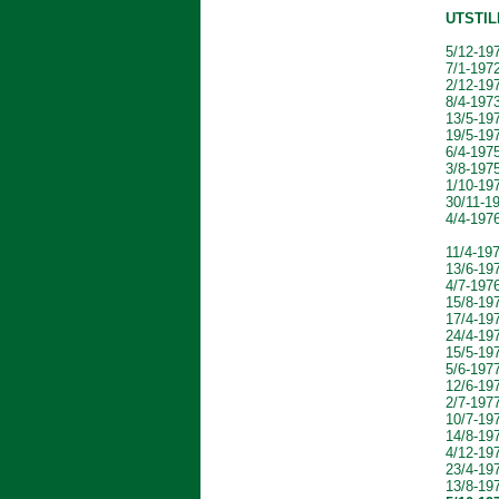
UTSTIL
5/12-19
7/1-197
2/12-19
8/4-1973
13/5-19
19/5-19
6/4-197
3/8-1975
1/10-19
30/11-1
4/4-1976
(HP 
11/4-19
13/6-19
4/7-197
15/8-19
17/4-19
24/4-19
15/5-19
5/6-197
12/6-19
2/7-197
10/7-19
14/8-19
4/12-19
23/4-19
13/8-19