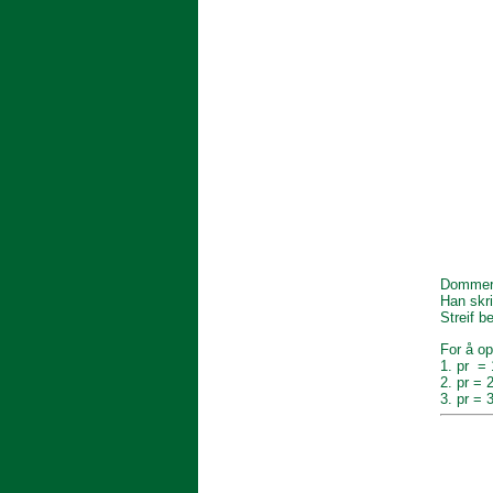
Dommer 
Han skri
Streif b
For å o
1. pr =
2. pr = 
3. pr = 