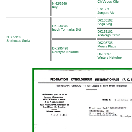
Ch Vøggs Killer
N 62/3969
Killy
57/1563
Jungers Viv
DK153102
Boga King
DK 234845
Int.ch Tormarks Sidi
DK153102
Alsbjergs Centa
N 3053/69
Snøhettas Stella
DK203735
Meiers Klaus
DK 295498
Nordfyns Nekoline
DK18697
Winters Nekoline