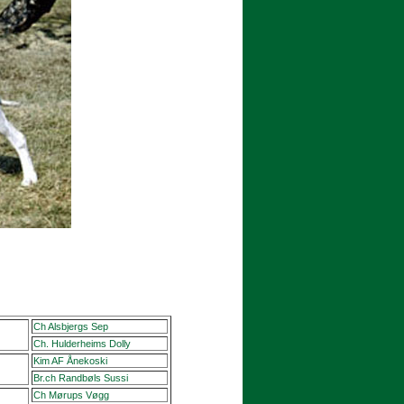
Ch Alsbjergs Sep
Ch. Hulderheims Dolly
Kim AF Ånekoski
Br.ch Randbøls Sussi
Ch Mørups Vøgg