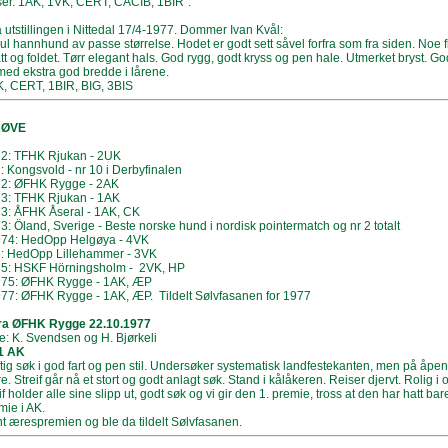
er. 1AK, 1VK, CERT, CACIB, 1BIR".
ra utstillingen i Nittedal 17/4-1977. Dommer Ivan Kvål:
ul hannhund av passe størrelse. Hodet er godt sett såvel forfra som fra siden. Noe fl
tt og foldet. Tørr elegant hals. God rygg, godt kryss og pen hale. Utmerket bryst. 
ed ekstra god bredde i lårene.
, CERT, 1BIR, BIG, 3BIS
RØVE
2: TFHK Rjukan - 2UK
: Kongsvold - nr 10 i Derbyfinalen
72: ØFHK Rygge - 2AK
3: TFHK Rjukan - 1AK
3: ÅFHK Åseral - 1AK, CK
3: Öland, Sverige - Beste norske hund i nordisk pointermatch og nr 2 totalt
974: HedOpp Helgøya - 4VK
: HedOpp Lillehammer - 3VK
75: HSKF Hörningsholm - 2VK, HP
975: ØFHK Rygge - 1AK, ÆP
77: ØFHK Rygge - 1AK, ÆP. Tildelt Sølvfasanen for 1977
fra ØFHK Rygge 22.10.1977
 K. Svendsen og H. Bjørkeli
1 AK
aftig søk i god fart og pen stil. Undersøker systematisk landfestekanten, men på åp
. Streif går nå et stort og godt anlagt søk. Stand i kålåkeren. Reiser djervt. Rolig
if holder alle sine slipp ut, godt søk og vi gir den 1. premie, tross at den har hatt bar
ie i AK.
nt ærespremien og ble da tildelt Sølvfasanen.