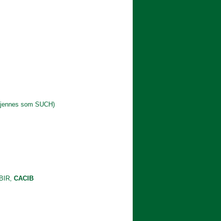
s som SUCH)
 BIR,
CACIB