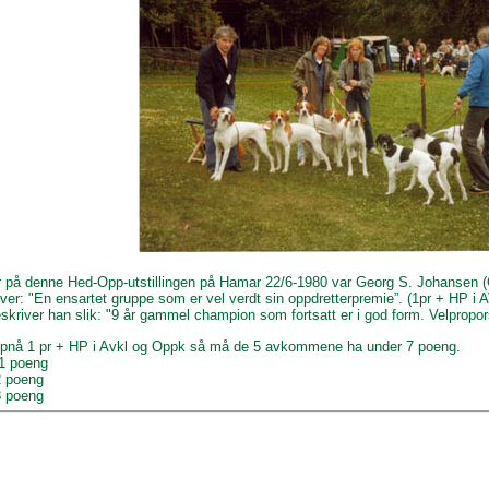
på denne Hed-Opp-utstillingen på Hamar 22/6-1980 var Georg S. Johansen 
ver: "En ensartet gruppe som er vel verdt sin oppdretterpremie”. (1pr + HP 
eskriver han slik: "9 år gammel champion som fortsatt er i god form. Velpropo
ppnå 1 pr + HP i Avkl og Oppk så må de 5 avkommene ha under 7 poeng.
 1 poeng
2 poeng
3 poeng