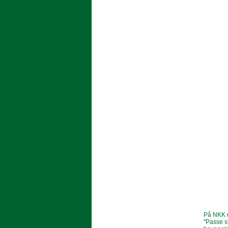
På NKK u
"Passe s