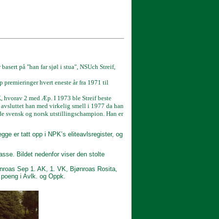
asert på "han far sjøl i stua", NSUch Streif,
 premieringer hvert eneste år fra 1971 til
K, hvorav 2 med Æp. I 1973 ble Streif beste
avsluttet han med virkelig smell i 1977 da han
de svensk og norsk utstillingschampion. Han er
e er tatt opp i NPK’s eliteavlsregister, og
asse. Bildet nedenfor viser den stolte
nroas Sep 1. AK, 1. VK, Bjønroas Rosita,
 poeng i Avlk. og Oppk.