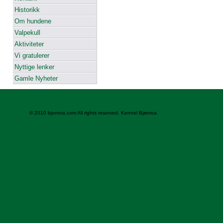
Historikk
Om hundene
Valpekull
Aktiviteter
Vi gratulerer
Nyttige lenker
Gamle Nyheter
© 2010 bjonroa.com All rights reserved. Kennel Bjønroa