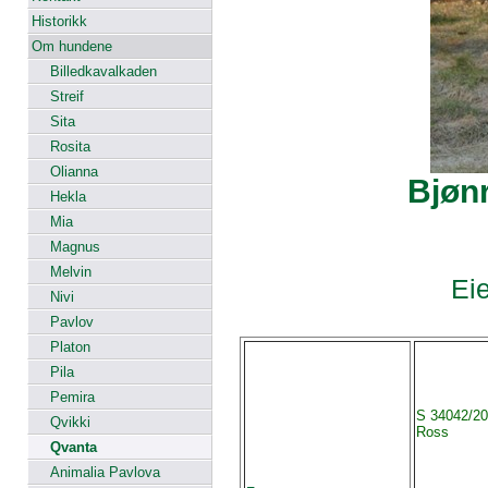
Historikk
Om hundene
Billedkavalkaden
Streif
Sita
Rosita
Olianna
Bjøn
Hekla
Mia
Magnus
Melvin
Eie
Nivi
Pavlov
Platon
Pila
Pemira
S 34042/2
Qvikki
Ross
Qvanta
Animalia Pavlova