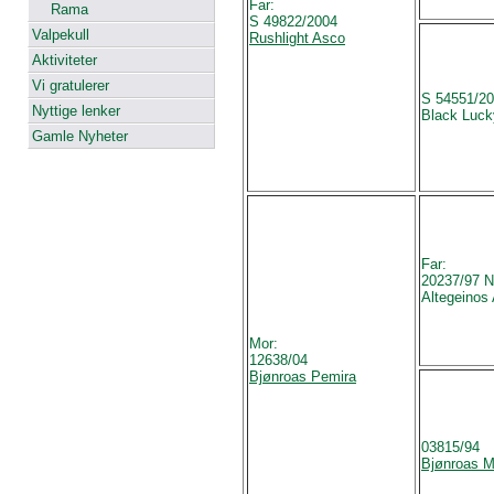
Far:
Rama
S 49822/2004
Valpekull
Rushlight Asco
Aktiviteter
Vi gratulerer
S 54551/2
Nyttige lenker
Black Luck
Gamle Nyheter
Far:
20237/97 
Altegeinos
Mor:
12638/04
Bjønroas Pemira
03815/94
Bjønroas M