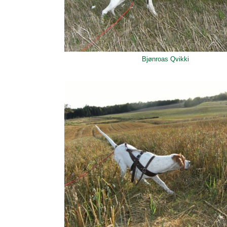
Bjønroas Qvikki