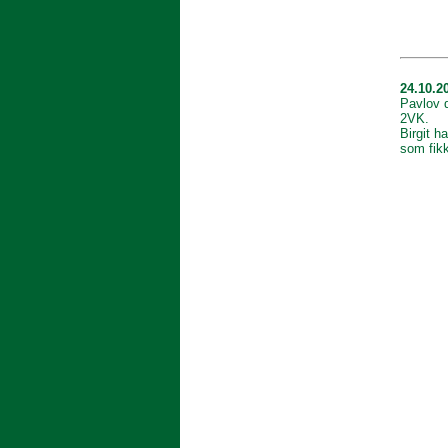
24.10.2
Pavlov d
2VK.
Birgit h
som fikk