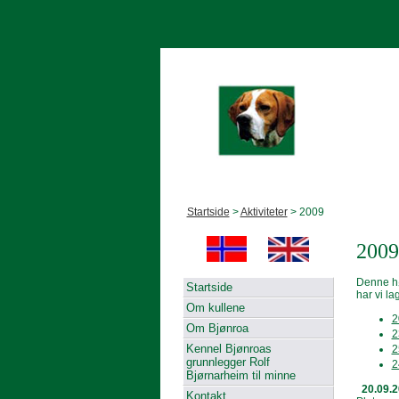
Startside
>
Aktiviteter
> 2009
2009
Denne høs
Startside
har vi la
Om kullene
2
Om Bjønroa
2
Kennel Bjønroas
2
grunnlegger Rolf
2
Bjørnarheim til minne
20.09.2
Kontakt