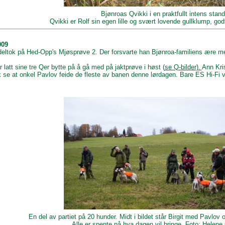
Bjønroas Qvikki i en praktfullt intens stand
Qvikki er Rolf sin egen lille og svært lovende gullklump, godt
009
eltok på Hed-Opp's Mjøsprøve 2. Der forsvarte han Bjønroa-familiens ære me
ar latt sine tre Qer bytte på å gå med på jaktprøve i høst (
se Q-bilder).
Ann Kri
 se at onkel Pavlov feide de fleste av banen denne lørdagen. Bare ES Hi-Fi v
En del av partiet på 20 hunder. Midt i bildet står Birgit med Pavlov
Alle er spente på hva dagen vil bringe. Foto: Helen