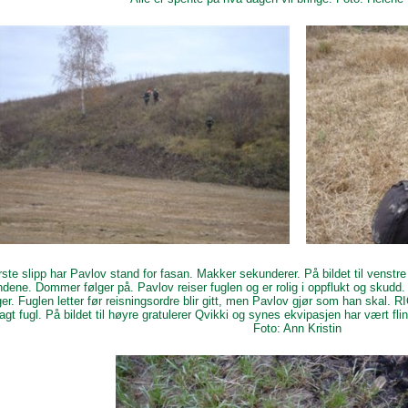
rste slipp har Pavlov stand for fasan. Makker sekunderer. På bildet til venstre 
dene. Dommer følger på. Pavlov reiser fuglen og er rolig i oppflukt og skudd.
ger. Fuglen letter før reisningsordre blir gitt, men Pavlov gjør som han skal. R
lagt fugl. På bildet til høyre gratulerer Qvikki og synes ekvipasjen har vært fl
Foto: Ann Kristin