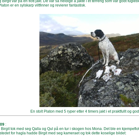
 Birgit var på en flott jakt. De var så heldige å jakte i et terreng som var godt fugle
laton er en sylskarp viltfinner og revierer fantastisk.
En stolt Platon med 5 ryper etter 4 timers jakt i et praktfullt og god
009
:
Birgit tok med seg Qalla og Qul på en tur i skogen hos Mona. Det ble en kjempeflott
I stedet for hagla hadde Birgit med seg kameraet og tok dette koselige bildet
: