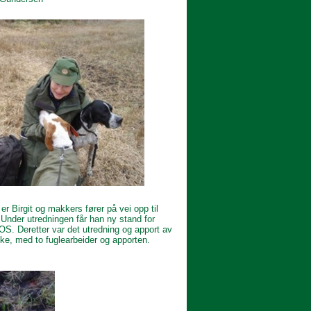
er Birgit og makkers fører på vei opp til
 Under utredningen får han ny stand for
IOS. Deretter var det utredning og apport av
inke, med to fuglearbeider og apporten.