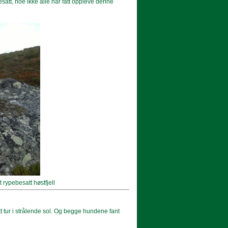
besatt, noe ikke alle har fått oppleve denne
t rypebesatt høstfjell
 tur i strålende sol. Og begge hundene fant