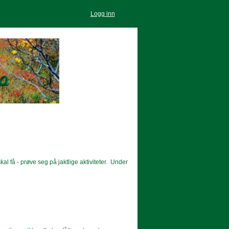
Logg inn
kal få - prøve seg på jaktlige aktiviteter. Under