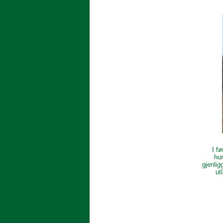
I fø
hun
gjenlig
ut