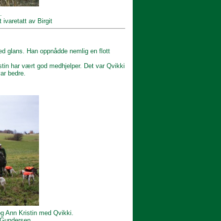
.
 ivaretatt av Birgit
d glans. Han oppnådde nemlig en flott
stin har vært god medhjelper. Det var Qvikki
ar bedre.
 og Ann Kristin med Qvikki.
e Gundersen