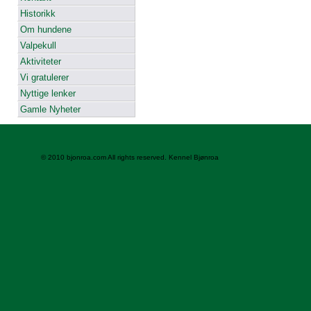
Historikk
Om hundene
Valpekull
Aktiviteter
Vi gratulerer
Nyttige lenker
Gamle Nyheter
© 2010 bjonroa.com All rights reserved. Kennel Bjønroa