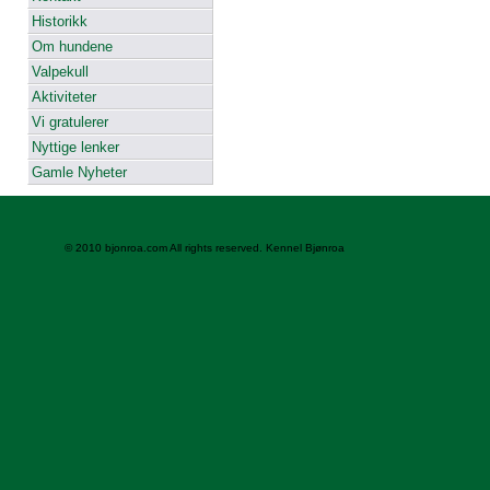
Historikk
Om hundene
Valpekull
Aktiviteter
Vi gratulerer
Nyttige lenker
Gamle Nyheter
© 2010 bjonroa.com All rights reserved. Kennel Bjønroa