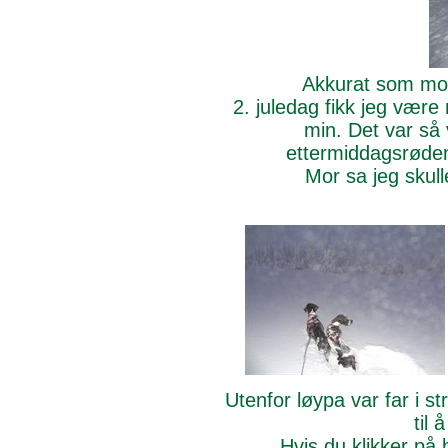
Akkurat som mor 
2. juledag fikk jeg vær
min. Det var så
ettermiddagsrøden.
Mor sa jeg skull
Utenfor løypa var far i s
til 
Hvis du klikker på 