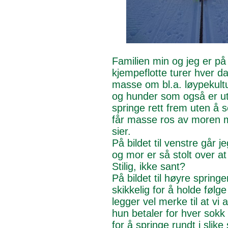
Familien min og jeg er på
kjempeflotte turer hver da
masse om bl.a. løypekultu
og hunder som også er ute
springe rett frem uten å s
får masse ros av moren mi
sier.
På bildet til venstre går j
og mor er så stolt over at
Stilig, ikke sant?
På bildet til høyre spring
skikkelig for å holde føl
legger vel merke til at vi 
hun betaler for hver sokk g
for å springe rundt i slike