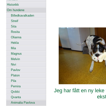
Historikk
Om hundene
Billedkavalkaden
Streif
Sita
Rosita
Olianna
Hekla
Mia
Magnus
Melvin
Nivi
Pavlov
Platon
Pila
Pemira
Jeg har fått en ny leke
Qvikki
eks
Qvanta
Animalia Pavlova