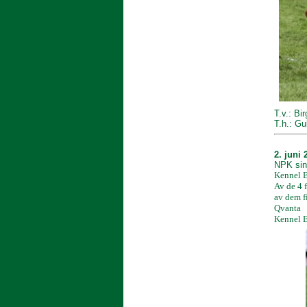
T.v.: Bi
T.h.: Gu
2. juni 
NPK sin
Kennel B
Av de 4 
av dem fi
Qvanta
Kennel B