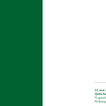
22. mai
Qalla ha
Vi gratul
På Kongs