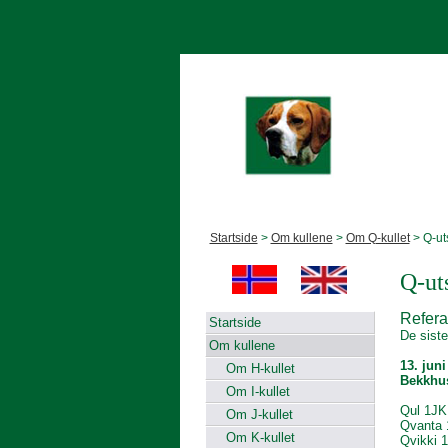
Startside
>
Om kullene
>
Om Q-kullet
> Q-uts
Q-uts
Referat
Startside
De siste
Om kullene
13. juni
Om H-kullet
Bekkhus
Om I-kullet
Qul 1JK,
Om J-kullet
Qvanta 
Om K-kullet
Qvikki 