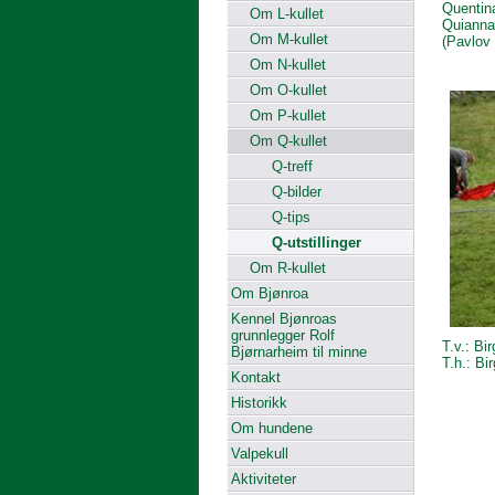
Quentin
Om L-kullet
Quianna
Om M-kullet
(Pavlov
Om N-kullet
Om O-kullet
Om P-kullet
Om Q-kullet
Q-treff
Q-bilder
Q-tips
Q-utstillinger
Om R-kullet
Om Bjønroa
Kennel Bjønroas
grunnlegger Rolf
T.v.: Bi
Bjørnarheim til minne
T.h.: Bi
Kontakt
Historikk
Om hundene
Valpekull
Aktiviteter