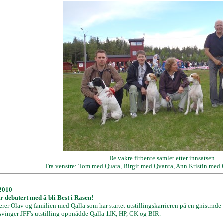
De vakre firbente samlet etter innsatsen.
Fra venstre: Tom med Quara, Birgit med Qvanta, Ann Kristin med
 2010
r debutert med å bli Best i Rasen!
erer Olav og familien med Qalla som har startet utstillingskarrieren på en gnistrnde
vinger JFF's utstilling oppnådde Qalla 1JK, HP, CK og BIR.