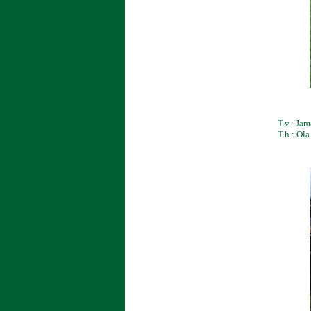
T.v.: Jam
T.h.: Ol