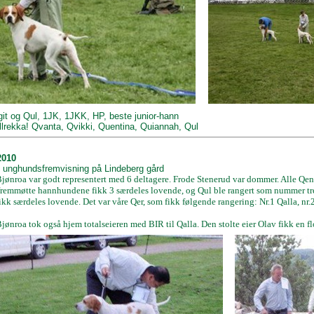
rgit og Qul, 1JK, 1JKK, HP, beste junior-hann
llrekka!
Qvanta, Qvikki, Quentina, Quiannah, Qul
2010
 unghundsfremvisning på Lindeberg gård
jønroa var godt representert med 6 deltagere. Frode Stenerud var dommer. Alle Qene
fremmøtte hannhundene fikk 3 særdeles lovende, og Qul ble rangert som nummer tre
kk særdeles lovende. Det var våre Qer, som fikk følgende rangering: Nr.1 Qalla, nr.2
jønroa tok også hjem totalseieren med BIR til Qalla. Den stolte eier Olav fikk en f