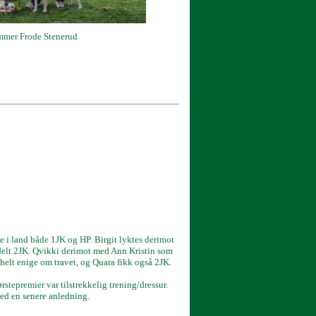
dommer Frode Stenerud
te i land både 1JK og HP. Birgit lyktes derimot
tildelt 2JK. Qvikki derimot med Ann Kristin som
elt enige om travet, og Quara fikk også 2JK.
stepremier var tilstrekkelig trening/dressur.
ved en senere anledning.