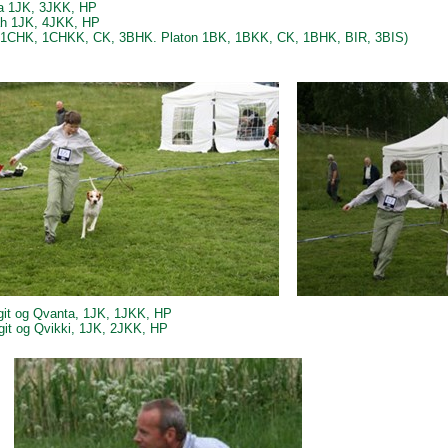
a 1JK, 3JKK, HP
h 1JK, 4JKK, HP
 1CHK, 1CHKK, CK, 3BHK. Platon 1BK, 1BKK, CK, 1BHK, BIR, 3BIS)
rgit og Qvanta, 1JK, 1JKK, HP
rgit og Qvikki, 1JK, 2JKK, HP