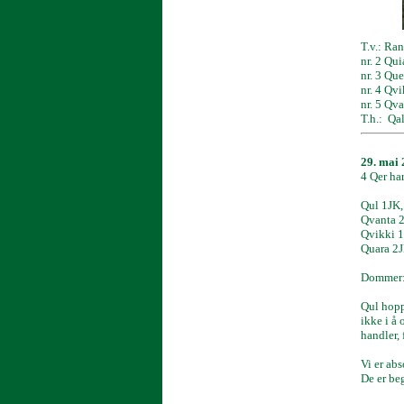
T.v.: Ran
nr. 2 Qu
nr. 3 Qu
nr. 4 Qv
nr. 5 Qva
T.h.: Qa
29. mai
4 Qer har
Qul 1JK,
Qvanta 
Qvikki 
Quara 2
Dommer:
Qul hoppe
ikke i å 
handler,
Vi er ab
De er beg