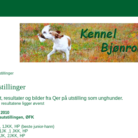
tillinger
tillinger
, resultater og bilder fra Qer på utstilling som unghunder.
 resultatene ligger øverst
 2010
utstillingen, ØFK
 1JKK, HP (beste junior-hann)
1JK ,1 JKK, HP
1JK, 2JKK, HP