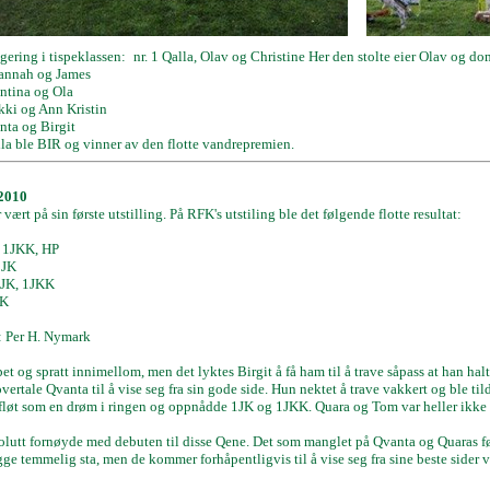
gering i tispeklassen:
nr. 1 Qalla, Olav og Christine Her den stolte eier Olav og 
iannah og James
entina og Ola
ikki og Ann Kristin
nta og Birgit
lla ble BIR og vinner av den flotte vandrepremien.
 2010
 vært på sin første utstilling. På RFK's utstiling ble det følgende flotte resultat:
 1JKK, HP
2JK
1JK, 1JKK
JK
 Per H. Nymark
t og spratt innimellom, men det lyktes Birgit å få ham til å trave såpass at han hal
overtale Qvanta til å vise seg fra sin gode side. Hun nektet å trave vakkert og ble 
 fløt som en drøm i ringen og oppnådde 1JK og 1JKK. Quara og Tom var heller ikke h
solutt fornøyde med debuten til disse Qene. Det som manglet på Qvanta og Quaras før
ge temmelig sta, men de kommer forhåpentligvis til å vise seg fra sine beste sider 