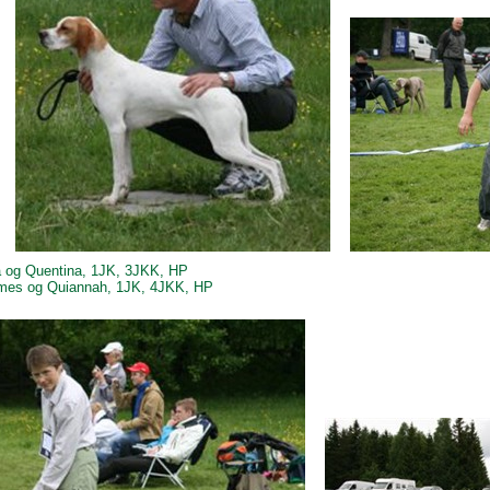
la og Quentina, 1JK, 3JKK, HP
ames og Quiannah, 1JK, 4JKK, HP