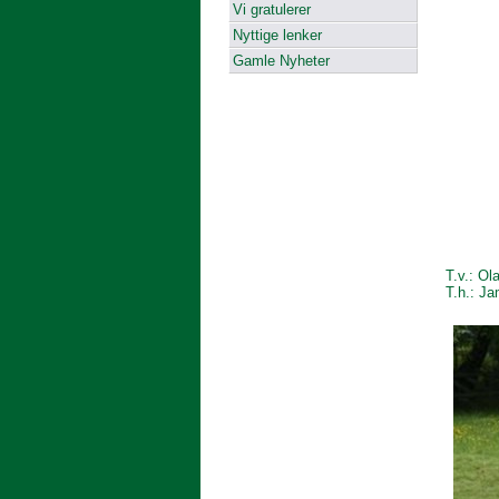
Vi gratulerer
Nyttige lenker
Gamle Nyheter
T.v.: O
T.h.: J