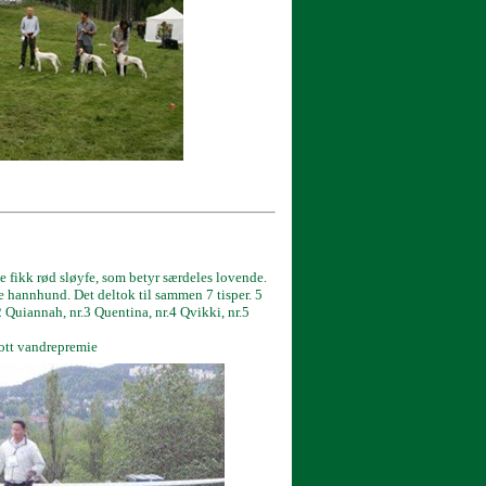
 fikk rød sløyfe, som betyr særdeles lovende.
 hannhund. Det deltok til sammen 7 tisper. 5
 Quiannah, nr.3 Quentina, nr.4 Qvikki, nr.5
lott vandrepremie