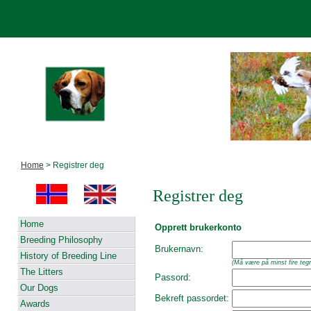
Home
> Registrer deg
Registrer deg
Home
Opprett brukerkonto
Breeding Philosophy
Brukernavn:
History of Breeding Line
(Må være på minst fire tegn
The Litters
Passord:
Our Dogs
Bekreft passordet:
Awards