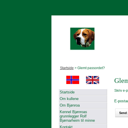
Startside
> Glemt passordet?
Glem
Skriv e-p
Startside
Om kullene
E-posta
Om Bjønroa
Kennel Bjønroas
grunnlegger Rolf
Bjørnarheim til minne
Kontakt