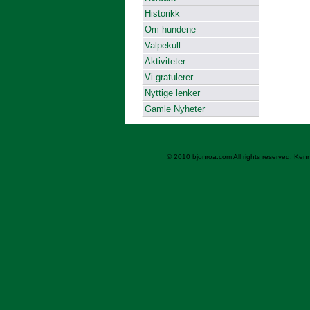
Historikk
Om hundene
Valpekull
Aktiviteter
Vi gratulerer
Nyttige lenker
Gamle Nyheter
© 2010 bjonroa.com All rights reserved. Ken