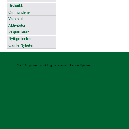
Historikk
Om hundene
Valpekull
Aktiviteter
Vi gratulerer
Nyttige lenker
Gamle Nyheter
© 2010 bjonroa.com All rights reserved. Kennel Bjønroa