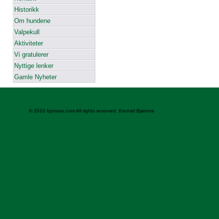
Historikk
Om hundene
Valpekull
Aktiviteter
Vi gratulerer
Nyttige lenker
Gamle Nyheter
© 2010 bjonroa.com All rights reserved. Kennel Bjønroa